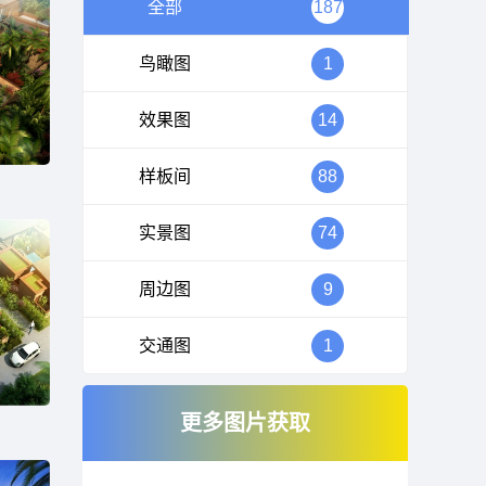
全部
187
鸟瞰图
1
效果图
14
样板间
88
实景图
74
周边图
9
交通图
1
更多图片获取