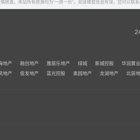
慎核查。本站所有房源均为“一房一价”。如该楼盘信息有误，您可以联系
2
海地产
融创地产
雅居乐地产
绿城
新城控股
华润置
凤地产
俊发地产
蓝光控股
奥园地产
龙湖地产
北辰