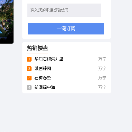
一键订阅
热销楼盘
华润石梅湾九里
万宁
1
融创臻园
万宁
2
石梅春墅
万宁
3
新潮绿中海
万宁
4