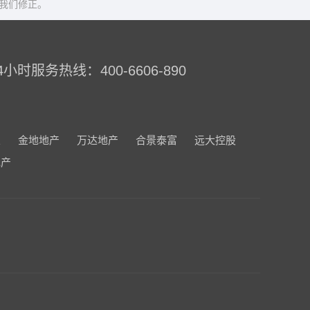
我们修正。
4小时服务热线：400-6606-890
业
金地地产
万达地产
合景泰富
远大控股
地产