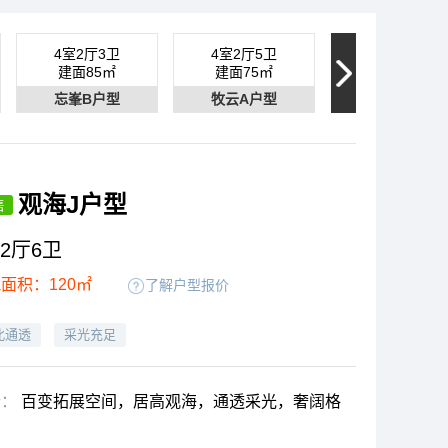
4室2厅3卫
4室2厅5卫
4室2厅4卫
建面85㎡
建面75㎡
建面100㎡
忘峯B户型
牧云A户型
拾光E户型
观海J户型
售
2厅6卫
面积：120㎡
了解户型报价
北通透
采光充足
析：
百变拓展空间，居高观海，通透采光，奢阔格
。