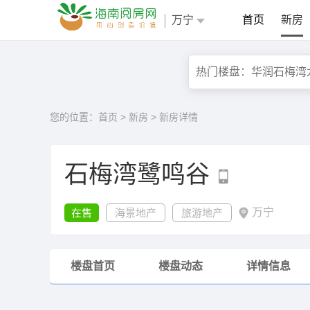
万宁
首页
新房
您的位置：
首页
>
新房
>
新房详情
石梅湾鹭鸣谷
万宁
在售
海景地产
旅游地产
楼盘首页
楼盘动态
详情信息