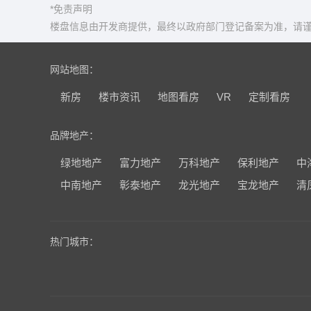
*免责声明
楼盘信息由开发商提供，最终以政府部门登记备案为准，请谨
网站地图：
新房
楼市资讯
地图看房
VR
定制看房
品牌地产：
绿地地产
富力地产
万科地产
保利地产
中
中南地产
彰泰地产
龙光地产
宝龙地产
清
热门城市：