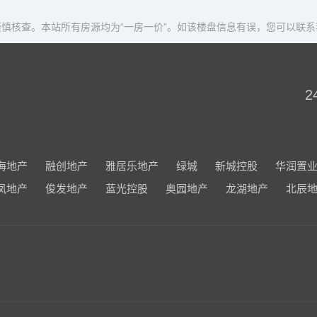
慎核查。本站所有房源均为“一房一价”。如该楼盘信息有误，您可以联系
2
海地产
融创地产
雅居乐地产
绿城
新城控股
华润置
凤地产
俊发地产
蓝光控股
奥园地产
龙湖地产
北辰