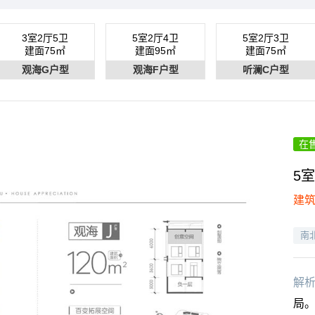
3室2厅5卫
5室2厅4卫
5室2厅3卫
建面75㎡
建面95㎡
建面75㎡
观海G户型
观海F户型
听澜C户型
在
5室
建筑
南
解
局