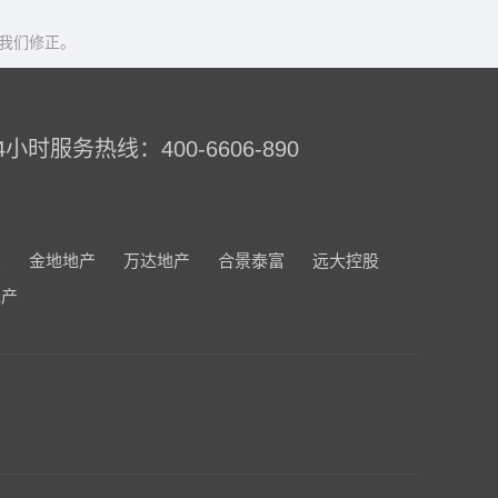
我们修正。
4小时服务热线：400-6606-890
业
金地地产
万达地产
合景泰富
远大控股
地产